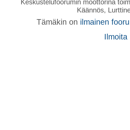
Keskustelufoorumin moottorina toim
Käännös, Lurttin
Tämäkin on
ilmainen foor
Ilmoita