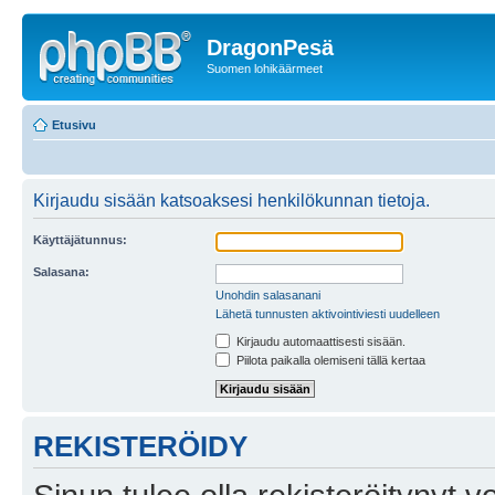
DragonPesä
Suomen lohikäärmeet
Etusivu
Kirjaudu sisään katsoaksesi henkilökunnan tietoja.
Käyttäjätunnus:
Salasana:
Unohdin salasanani
Lähetä tunnusten aktivointiviesti uudelleen
Kirjaudu automaattisesti sisään.
Piilota paikalla olemiseni tällä kertaa
REKISTERÖIDY