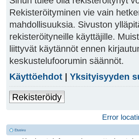
Sinun tulee olla rekisteröitynyt v
Rekisteröityminen vie vain hetken
mahdollisuuksia. Sivuston ylläpit
rekisteröityneille käyttäjille. Mu
liittyvät käytännöt ennen kirjau
keskustelufoorumin säännöt.
Käyttöehdot
|
Yksityisyyden s
Rekisteröidy
Error locati
Etusivu