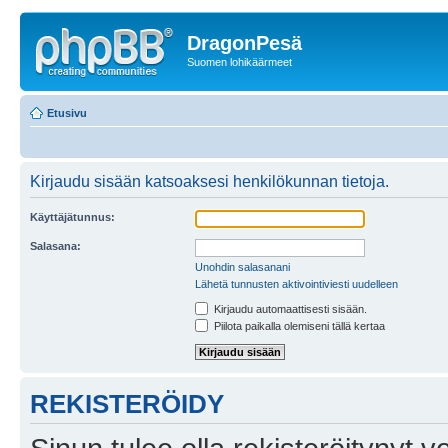
DragonPesä
Suomen lohikäärmeet
Etusivu
Kirjaudu sisään katsoaksesi henkilökunnan tietoja.
Käyttäjätunnus:
Salasana:
Unohdin salasanani
Lähetä tunnusten aktivointiviesti uudelleen
Kirjaudu automaattisesti sisään.
Piilota paikalla olemiseni tällä kertaa
REKISTERÖIDY