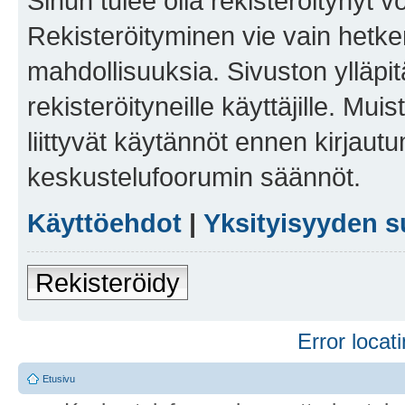
Sinun tulee olla rekisteröitynyt v
Rekisteröityminen vie vain hetken
mahdollisuuksia. Sivuston ylläpit
rekisteröityneille käyttäjille. Mu
liittyvät käytännöt ennen kirjau
keskustelufoorumin säännöt.
Käyttöehdot
|
Yksityisyyden s
Rekisteröidy
Error locati
Etusivu