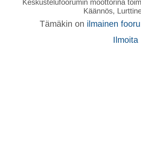
Keskustelufoorumin moottorina toim
Käännös, Lurttin
Tämäkin on
ilmainen foor
Ilmoita