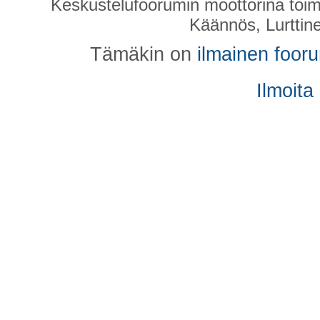
Keskustelufoorumin moottorina toim
Käännös, Lurttin
Tämäkin on
ilmainen foor
Ilmoita