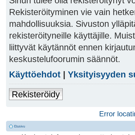
Sinun tulee olla rekisteröitynyt v
Rekisteröityminen vie vain hetken
mahdollisuuksia. Sivuston ylläpit
rekisteröityneille käyttäjille. Mu
liittyvät käytännöt ennen kirjau
keskustelufoorumin säännöt.
Käyttöehdot
|
Yksityisyyden s
Rekisteröidy
Error locati
Etusivu