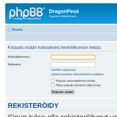
DragonPesä
Suomen lohikäärmeet
Etusivu
Kirjaudu sisään katsoaksesi henkilökunnan tietoja.
Käyttäjätunnus:
Salasana:
Unohdin salasanani
Lähetä tunnusten aktivointiviesti uudelleen
Kirjaudu automaattisesti sisään.
Piilota paikalla olemiseni tällä kertaa
REKISTERÖIDY