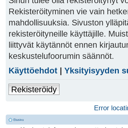
Sinun tulee olla rekisteröitynyt v
Rekisteröityminen vie vain hetken
mahdollisuuksia. Sivuston ylläpit
rekisteröityneille käyttäjille. Mu
liittyvät käytännöt ennen kirjau
keskustelufoorumin säännöt.
Käyttöehdot
|
Yksityisyyden s
Rekisteröidy
Error locati
Etusivu