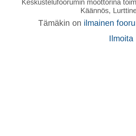
Keskustelufoorumin moottorina toim
Käännös, Lurttin
Tämäkin on
ilmainen foor
Ilmoita