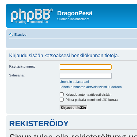
DragonPesä
Suomen lohikäärmeet
Etusivu
Kirjaudu sisään katsoaksesi henkilökunnan tietoja.
Käyttäjätunnus:
Salasana:
Unohdin salasanani
Lähetä tunnusten aktivointiviesti uudelleen
Kirjaudu automaattisesti sisään.
Piilota paikalla olemiseni tällä kertaa
REKISTERÖIDY