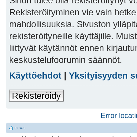
Sinun tulee olla rekisteröitynyt v
Rekisteröityminen vie vain hetken
mahdollisuuksia. Sivuston ylläpit
rekisteröityneille käyttäjille. Mu
liittyvät käytännöt ennen kirjau
keskustelufoorumin säännöt.
Käyttöehdot
|
Yksityisyyden s
Rekisteröidy
Error locati
Etusivu