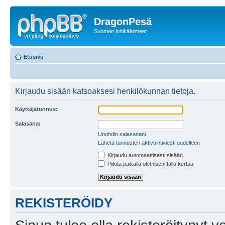
DragonPesä
Suomen lohikäärmeet
Etusivu
Kirjaudu sisään katsoaksesi henkilökunnan tietoja.
Käyttäjätunnus:
Salasana:
Unohdin salasanani
Lähetä tunnusten aktivointiviesti uudelleen
Kirjaudu automaattisesti sisään.
Piilota paikalla olemiseni tällä kertaa
REKISTERÖIDY