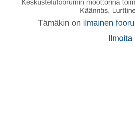
Keskustelufoorumin moottorina toim
Käännös, Lurttin
Tämäkin on
ilmainen foor
Ilmoita