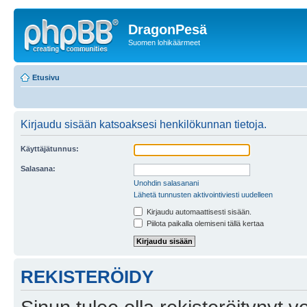
DragonPesä
Suomen lohikäärmeet
Etusivu
Kirjaudu sisään katsoaksesi henkilökunnan tietoja.
Käyttäjätunnus:
Salasana:
Unohdin salasanani
Lähetä tunnusten aktivointiviesti uudelleen
Kirjaudu automaattisesti sisään.
Piilota paikalla olemiseni tällä kertaa
REKISTERÖIDY