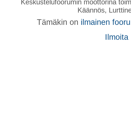
Keskustelufoorumin moottorina toim
Käännös, Lurttin
Tämäkin on
ilmainen foor
Ilmoita