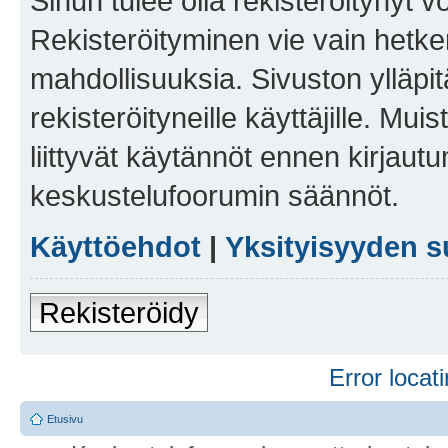
Sinun tulee olla rekisteröitynyt v
Rekisteröityminen vie vain hetken
mahdollisuuksia. Sivuston ylläpit
rekisteröityneille käyttäjille. Mu
liittyvät käytännöt ennen kirjau
keskustelufoorumin säännöt.
Käyttöehdot
|
Yksityisyyden s
Rekisteröidy
Error locati
Etusivu