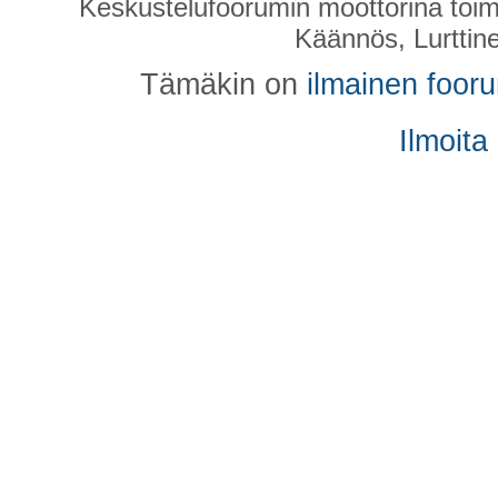
Keskustelufoorumin moottorina toim
Käännös, Lurttin
Tämäkin on
ilmainen foor
Ilmoita