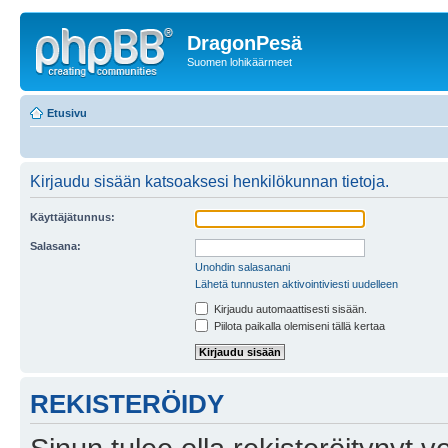
DragonPesä
Suomen lohikäärmeet
Etusivu
Kirjaudu sisään katsoaksesi henkilökunnan tietoja.
Käyttäjätunnus:
Salasana:
Unohdin salasanani
Lähetä tunnusten aktivointiviesti uudelleen
Kirjaudu automaattisesti sisään.
Piilota paikalla olemiseni tällä kertaa
REKISTERÖIDY