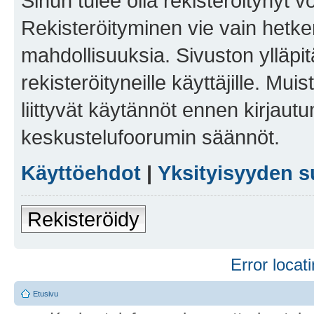
Sinun tulee olla rekisteröitynyt v
Rekisteröityminen vie vain hetken
mahdollisuuksia. Sivuston ylläpit
rekisteröityneille käyttäjille. Mu
liittyvät käytännöt ennen kirjau
keskustelufoorumin säännöt.
Käyttöehdot
|
Yksityisyyden s
Rekisteröidy
Error locati
Etusivu