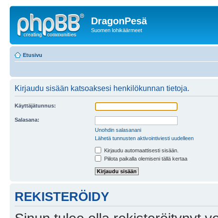
DragonPesä
Suomen lohikäärmeet
Etusivu
Kirjaudu sisään katsoaksesi henkilökunnan tietoja.
Käyttäjätunnus:
Salasana:
Unohdin salasanani
Lähetä tunnusten aktivointiviesti uudelleen
Kirjaudu automaattisesti sisään.
Piilota paikalla olemiseni tällä kertaa
REKISTERÖIDY