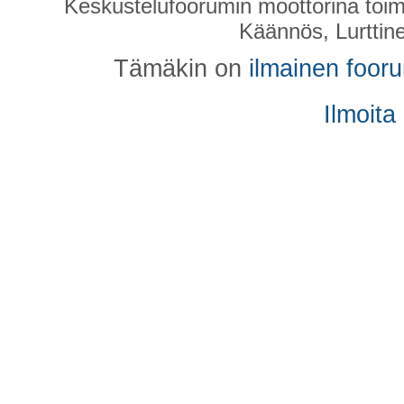
Keskustelufoorumin moottorina toim
Käännös, Lurttin
Tämäkin on
ilmainen foor
Ilmoita