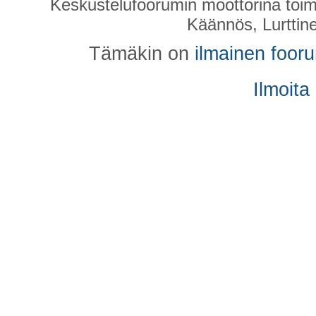
Keskustelufoorumin moottorina toim
Käännös, Lurttin
Tämäkin on
ilmainen foor
Ilmoita