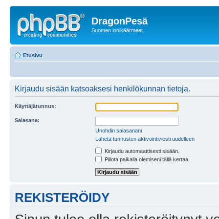
DragonPesä
Suomen lohikäärmeet
Etusivu
Kirjaudu sisään katsoaksesi henkilökunnan tietoja.
Käyttäjätunnus:
Salasana:
Unohdin salasanani
Lähetä tunnusten aktivointiviesti uudelleen
Kirjaudu automaattisesti sisään.
Piilota paikalla olemiseni tällä kertaa
REKISTERÖIDY