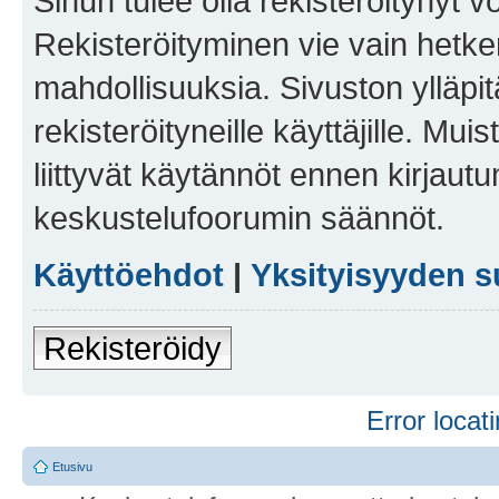
Sinun tulee olla rekisteröitynyt v
Rekisteröityminen vie vain hetken
mahdollisuuksia. Sivuston ylläpit
rekisteröityneille käyttäjille. Mu
liittyvät käytännöt ennen kirjau
keskustelufoorumin säännöt.
Käyttöehdot
|
Yksityisyyden s
Rekisteröidy
Error locati
Etusivu