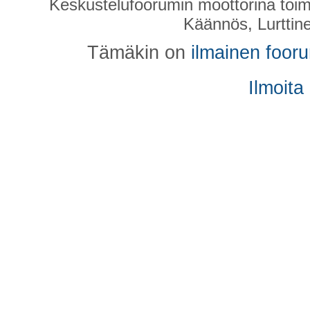
Keskustelufoorumin moottorina toim
Käännös, Lurttin
Tämäkin on
ilmainen foor
Ilmoita