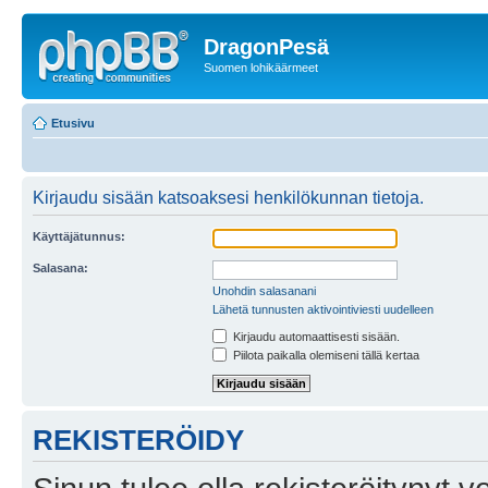
DragonPesä
Suomen lohikäärmeet
Etusivu
Kirjaudu sisään katsoaksesi henkilökunnan tietoja.
Käyttäjätunnus:
Salasana:
Unohdin salasanani
Lähetä tunnusten aktivointiviesti uudelleen
Kirjaudu automaattisesti sisään.
Piilota paikalla olemiseni tällä kertaa
REKISTERÖIDY