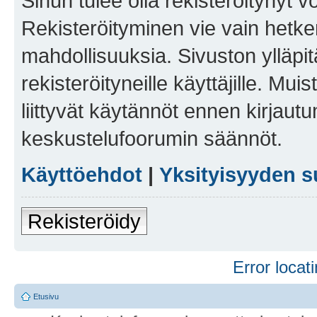
Sinun tulee olla rekisteröitynyt v
Rekisteröityminen vie vain hetken
mahdollisuuksia. Sivuston ylläpit
rekisteröityneille käyttäjille. Mu
liittyvät käytännöt ennen kirjau
keskustelufoorumin säännöt.
Käyttöehdot
|
Yksityisyyden s
Rekisteröidy
Error locati
Etusivu