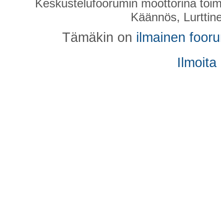
Keskustelufoorumin moottorina toim
Käännös, Lurttin
Tämäkin on
ilmainen foor
Ilmoita