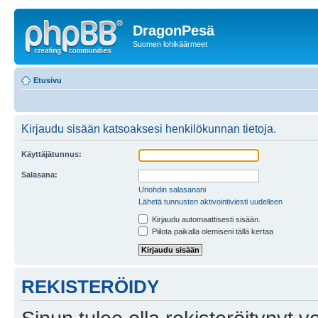
DragonPesä
Suomen lohikäärmeet
Etusivu
Kirjaudu sisään katsoaksesi henkilökunnan tietoja.
Käyttäjätunnus:
Salasana:
Unohdin salasanani
Lähetä tunnusten aktivointiviesti uudelleen
Kirjaudu automaattisesti sisään.
Piilota paikalla olemiseni tällä kertaa
REKISTERÖIDY