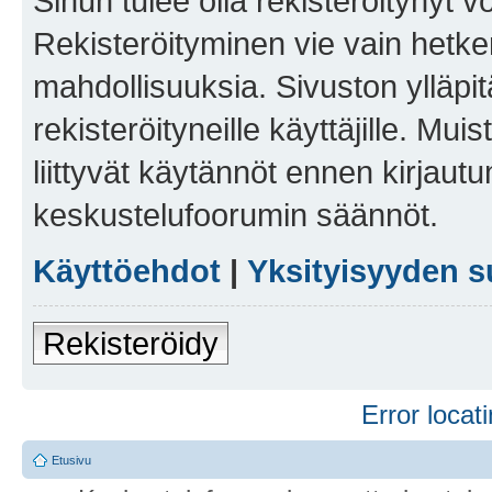
Sinun tulee olla rekisteröitynyt v
Rekisteröityminen vie vain hetken
mahdollisuuksia. Sivuston ylläpit
rekisteröityneille käyttäjille. Mu
liittyvät käytännöt ennen kirjau
keskustelufoorumin säännöt.
Käyttöehdot
|
Yksityisyyden s
Rekisteröidy
Error locati
Etusivu