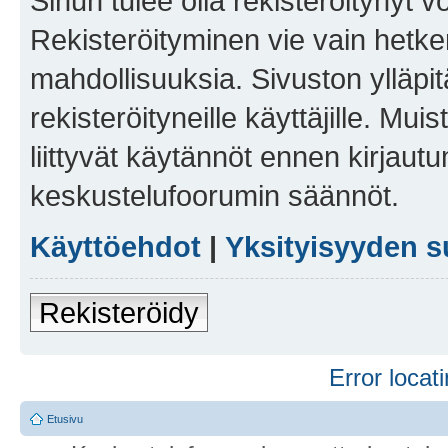
Sinun tulee olla rekisteröitynyt v
Rekisteröityminen vie vain hetken
mahdollisuuksia. Sivuston ylläpit
rekisteröityneille käyttäjille. Mu
liittyvät käytännöt ennen kirjau
keskustelufoorumin säännöt.
Käyttöehdot
|
Yksityisyyden s
Rekisteröidy
Error locati
Etusivu