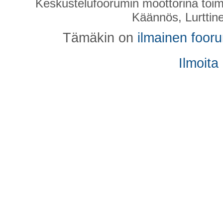
Keskustelufoorumin moottorina toim
Käännös, Lurttin
Tämäkin on
ilmainen foor
Ilmoita