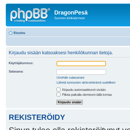
DragonPesä
Suomen lohikäärmeet
Etusivu
Kirjaudu sisään katsoaksesi henkilökunnan tietoja.
Käyttäjätunnus:
Salasana:
Unohdin salasanani
Lähetä tunnusten aktivointiviesti uudelleen
Kirjaudu automaattisesti sisään.
Piilota paikalla olemiseni tällä kertaa
REKISTERÖIDY