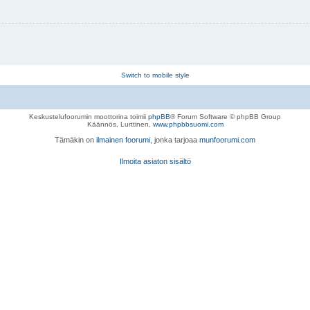
Switch to mobile style
Keskustelufoorumin moottorina toimii
phpBB
® Forum Software © phpBB Group
Käännös, Lurttinen,
www.phpbbsuomi.com
Tämäkin on
ilmainen foorumi
, jonka tarjoaa
munfoorumi.com
Ilmoita asiaton sisältö