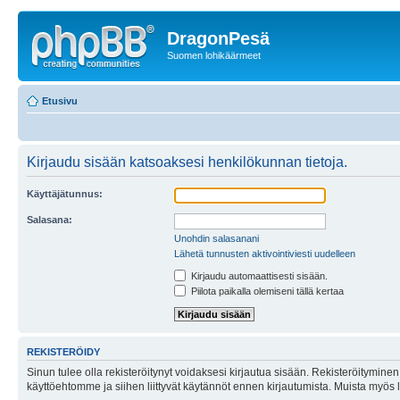
DragonPesä
Suomen lohikäärmeet
Etusivu
Kirjaudu sisään katsoaksesi henkilökunnan tietoja.
Käyttäjätunnus:
Salasana:
Unohdin salasanani
Lähetä tunnusten aktivointiviesti uudelleen
Kirjaudu automaattisesti sisään.
Piilota paikalla olemiseni tällä kertaa
REKISTERÖIDY
Sinun tulee olla rekisteröitynyt voidaksesi kirjautua sisään. Rekisteröityminen 
käyttöehtomme ja siihen liittyvät käytännöt ennen kirjautumista. Muista myös