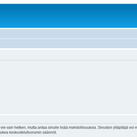
vie vain hetken, mutta antaa sinulle lisää mahdollisuuksia. Sivuston ylläpitäjä voi my
 lukea keskustelufoorumin säännöt.