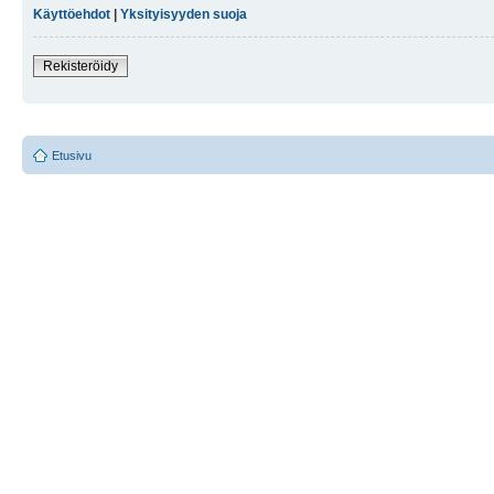
Käyttöehdot
|
Yksityisyyden suoja
Rekisteröidy
Etusivu