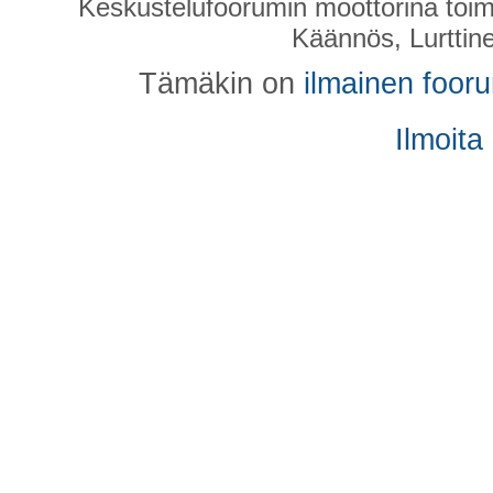
Keskustelufoorumin moottorina toim
Käännös, Lurttin
Tämäkin on
ilmainen foor
Ilmoita