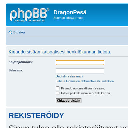
DragonPesä
Suomen lohikäärmeet
Etusivu
Kirjaudu sisään katsoaksesi henkilökunnan tietoja.
Käyttäjätunnus:
Salasana:
Unohdin salasanani
Lähetä tunnusten aktivointiviesti uudelleen
Kirjaudu automaattisesti sisään.
Piilota paikalla olemiseni tällä kertaa
REKISTERÖIDY