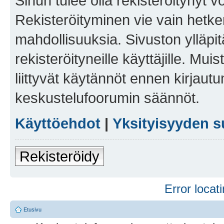
Sinun tulee olla rekisteröitynyt v
Rekisteröityminen vie vain hetken
mahdollisuuksia. Sivuston ylläpit
rekisteröityneille käyttäjille. Mu
liittyvät käytännöt ennen kirjau
keskustelufoorumin säännöt.
Käyttöehdot
|
Yksityisyyden s
Rekisteröidy
Error locati
Etusivu