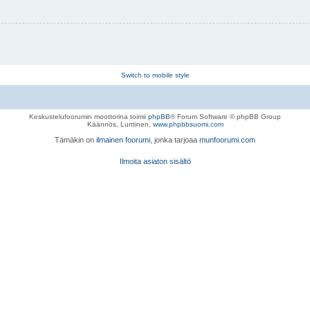
Switch to mobile style
Keskustelufoorumin moottorina toimii
phpBB
® Forum Software © phpBB Group
Käännös, Lurttinen,
www.phpbbsuomi.com
Tämäkin on
ilmainen foorumi
, jonka tarjoaa
munfoorumi.com
Ilmoita asiaton sisältö