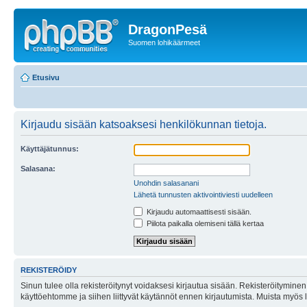
DragonPesä
Suomen lohikäärmeet
Etusivu
Kirjaudu sisään katsoaksesi henkilökunnan tietoja.
Käyttäjätunnus:
Salasana:
Unohdin salasanani
Lähetä tunnusten aktivointiviesti uudelleen
Kirjaudu automaattisesti sisään.
Piilota paikalla olemiseni tällä kertaa
REKISTERÖIDY
Sinun tulee olla rekisteröitynyt voidaksesi kirjautua sisään. Rekisteröityminen 
käyttöehtomme ja siihen liittyvät käytännöt ennen kirjautumista. Muista myös