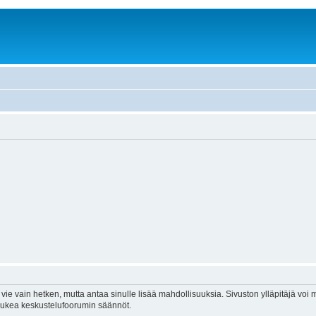
vie vain hetken, mutta antaa sinulle lisää mahdollisuuksia. Sivuston ylläpitäjä voi my
 lukea keskustelufoorumin säännöt.