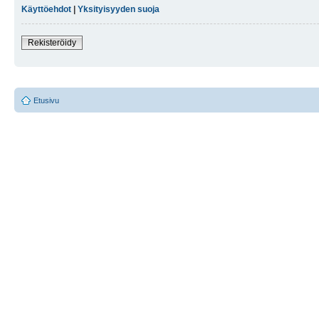
Käyttöehdot
|
Yksityisyyden suoja
Rekisteröidy
Etusivu