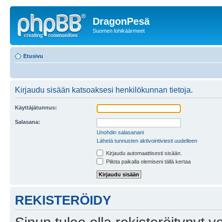
DragonPesä
Suomen lohikäärmeet
Etusivu
Kirjaudu sisään katsoaksesi henkilökunnan tietoja.
Käyttäjätunnus:
Salasana:
Unohdin salasanani
Lähetä tunnusten aktivointiviesti uudelleen
Kirjaudu automaattisesti sisään.
Piilota paikalla olemiseni tällä kertaa
REKISTERÖIDY