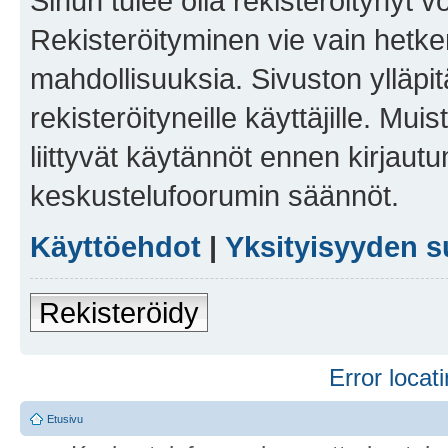
Sinun tulee olla rekisteröitynyt v
Rekisteröityminen vie vain hetken
mahdollisuuksia. Sivuston ylläpit
rekisteröityneille käyttäjille. Mu
liittyvät käytännöt ennen kirjau
keskustelufoorumin säännöt.
Käyttöehdot
|
Yksityisyyden s
Rekisteröidy
Error locati
Etusivu