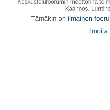
Keskustelufoorumin moottorina toim
Käännös, Lurttin
Tämäkin on
ilmainen foor
Ilmoita