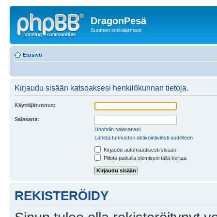
DragonPesä
Suomen lohikäärmeet
Etusivu
Kirjaudu sisään katsoaksesi henkilökunnan tietoja.
Käyttäjätunnus:
Salasana:
Unohdin salasanani
Lähetä tunnusten aktivointiviesti uudelleen
Kirjaudu automaattisesti sisään.
Piilota paikalla olemiseni tällä kertaa
REKISTERÖIDY