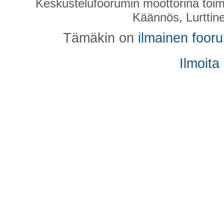
Keskustelufoorumin moottorina toim
Käännös, Lurttin
Tämäkin on
ilmainen foor
Ilmoita