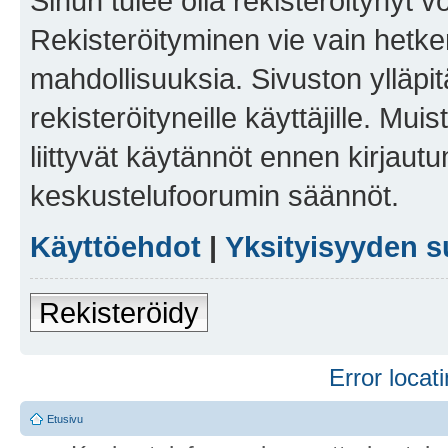
Sinun tulee olla rekisteröitynyt v
Rekisteröityminen vie vain hetken
mahdollisuuksia. Sivuston ylläpit
rekisteröityneille käyttäjille. Mu
liittyvät käytännöt ennen kirjau
keskustelufoorumin säännöt.
Käyttöehdot
|
Yksityisyyden s
Rekisteröidy
Error locati
Etusivu