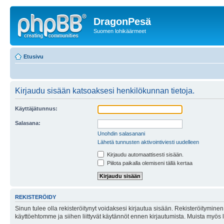
DragonPesä
Suomen lohikäärmeet
Etusivu
Kirjaudu sisään katsoaksesi henkilökunnan tietoja.
Käyttäjätunnus:
Salasana:
Unohdin salasanani
Lähetä tunnusten aktivointiviesti uudelleen
Kirjaudu automaattisesti sisään.
Piilota paikalla olemiseni tällä kertaa
REKISTERÖIDY
Sinun tulee olla rekisteröitynyt voidaksesi kirjautua sisään. Rekisteröityminen 
käyttöehtomme ja siihen liittyvät käytännöt ennen kirjautumista. Muista myös