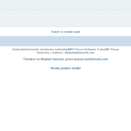
Switch to mobile style
Keskustelufoorumin moottorina toimii
phpBB
® Forum Software © phpBB Group
Käännös, Lurttinen,
www.phpbbsuomi.com
Tämäkin on
ilmainen foorumi
, jonka tarjoaa
munfoorumi.com
Ilmoita asiaton sisältö