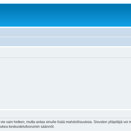
vie vain hetken, mutta antaa sinulle lisää mahdollisuuksia. Sivuston ylläpitäjä voi my
 lukea keskustelufoorumin säännöt.