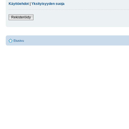
Käyttöehdot
|
Yksityisyyden suoja
Rekisteröidy
Etusivu