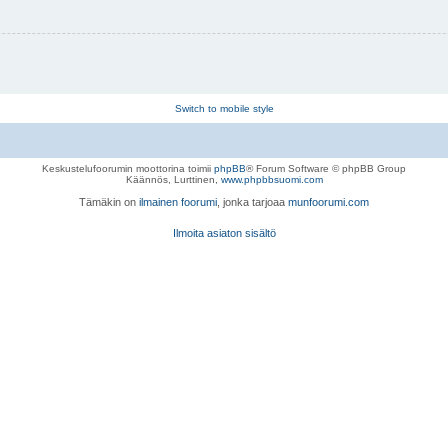
Switch to mobile style
Keskustelufoorumin moottorina toimii
phpBB
® Forum Software © phpBB Group
Käännös, Lurttinen,
www.phpbbsuomi.com
Tämäkin on
ilmainen foorumi
, jonka tarjoaa
munfoorumi.com
Ilmoita asiaton sisältö