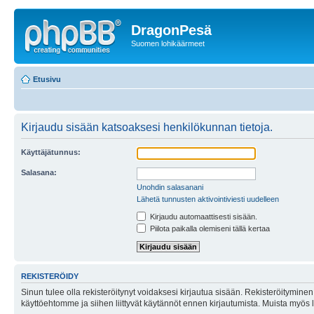
DragonPesä
Suomen lohikäärmeet
Etusivu
Kirjaudu sisään katsoaksesi henkilökunnan tietoja.
Käyttäjätunnus:
Salasana:
Unohdin salasanani
Lähetä tunnusten aktivointiviesti uudelleen
Kirjaudu automaattisesti sisään.
Piilota paikalla olemiseni tällä kertaa
REKISTERÖIDY
Sinun tulee olla rekisteröitynyt voidaksesi kirjautua sisään. Rekisteröityminen 
käyttöehtomme ja siihen liittyvät käytännöt ennen kirjautumista. Muista myös