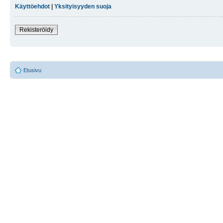
Käyttöehdot
|
Yksityisyyden suoja
Rekisteröidy
Etusivu