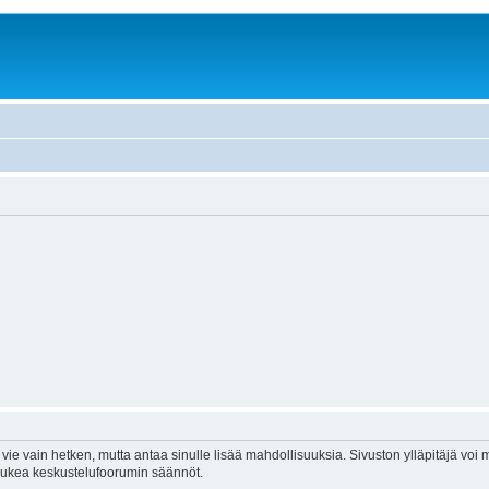
vie vain hetken, mutta antaa sinulle lisää mahdollisuuksia. Sivuston ylläpitäjä voi my
 lukea keskustelufoorumin säännöt.