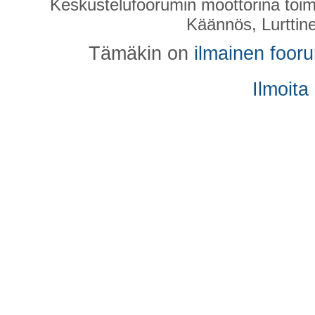
Keskustelufoorumin moottorina toim
Käännös, Lurttin
Tämäkin on
ilmainen foor
Ilmoita