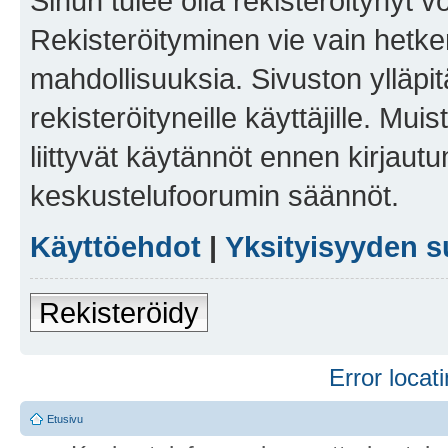
Sinun tulee olla rekisteröitynyt v
Rekisteröityminen vie vain hetken
mahdollisuuksia. Sivuston ylläpit
rekisteröityneille käyttäjille. Mu
liittyvät käytännöt ennen kirjau
keskustelufoorumin säännöt.
Käyttöehdot
|
Yksityisyyden s
Rekisteröidy
Error locati
Etusivu