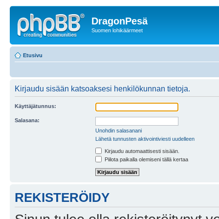
DragonPesä
Suomen lohikäärmeet
Etusivu
Kirjaudu sisään katsoaksesi henkilökunnan tietoja.
Käyttäjätunnus:
Salasana:
Unohdin salasanani
Lähetä tunnusten aktivointiviesti uudelleen
Kirjaudu automaattisesti sisään.
Piilota paikalla olemiseni tällä kertaa
REKISTERÖIDY