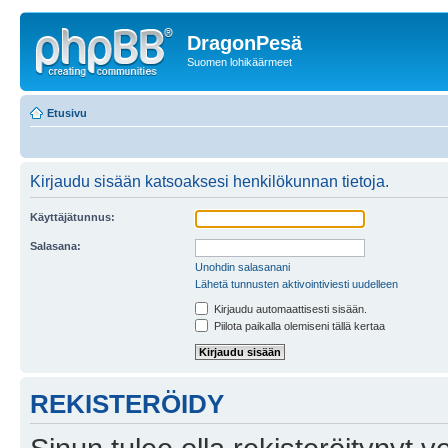
DragonPesä
Suomen lohikäärmeet
Etusivu
Kirjaudu sisään katsoaksesi henkilökunnan tietoja.
Käyttäjätunnus:
Salasana:
Unohdin salasanani
Lähetä tunnusten aktivointiviesti uudelleen
Kirjaudu automaattisesti sisään.
Piilota paikalla olemiseni tällä kertaa
REKISTERÖIDY