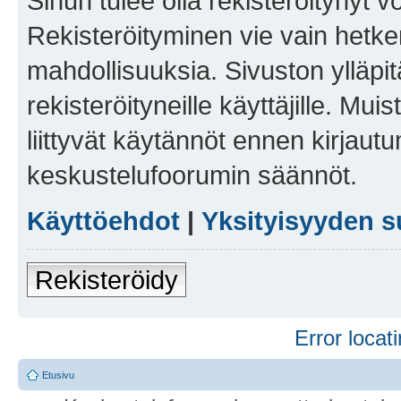
Sinun tulee olla rekisteröitynyt v
Rekisteröityminen vie vain hetken
mahdollisuuksia. Sivuston ylläpit
rekisteröityneille käyttäjille. Mu
liittyvät käytännöt ennen kirjau
keskustelufoorumin säännöt.
Käyttöehdot
|
Yksityisyyden s
Rekisteröidy
Error locati
Etusivu