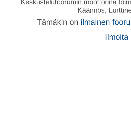
Keskustelufoorumin moottorina toim
Käännös, Lurttin
Tämäkin on
ilmainen foor
Ilmoita