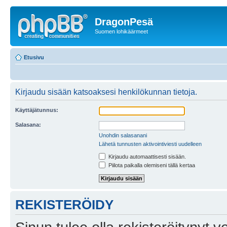
DragonPesä
Suomen lohikäärmeet
Etusivu
Kirjaudu sisään katsoaksesi henkilökunnan tietoja.
Käyttäjätunnus:
Salasana:
Unohdin salasanani
Lähetä tunnusten aktivointiviesti uudelleen
Kirjaudu automaattisesti sisään.
Piilota paikalla olemiseni tällä kertaa
REKISTERÖIDY