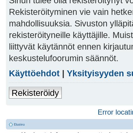
Sinun tulee olla rekisteröitynyt v
Rekisteröityminen vie vain hetken
mahdollisuuksia. Sivuston ylläpit
rekisteröityneille käyttäjille. Mu
liittyvät käytännöt ennen kirjau
keskustelufoorumin säännöt.
Käyttöehdot
|
Yksityisyyden s
Rekisteröidy
Error locati
Etusivu