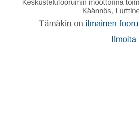
Keskustelufoorumin moottorina toim
Käännös, Lurttin
Tämäkin on
ilmainen foor
Ilmoita