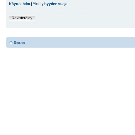
Käyttöehdot
|
Yksityisyyden suoja
Rekisteröidy
Etusivu