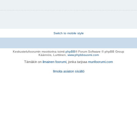
Switch to mobile style
Keskustelufoorumin moottorina toimii
phpBB
® Forum Software © phpBB Group
Käännös, Lurttinen,
www.phpbbsuomi.com
Tämäkin on
ilmainen foorumi
, jonka tarjoaa
munfoorumi.com
Ilmoita asiaton sisältö