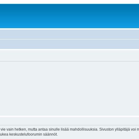
vie vain hetken, mutta antaa sinulle lisää mahdollisuuksia. Sivuston ylläpitäjä voi my
 lukea keskustelufoorumin säännöt.