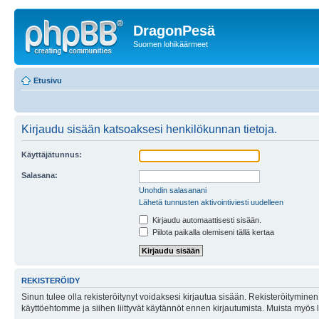
DragonPesä
Suomen lohikäärmeet
Etusivu
Kirjaudu sisään katsoaksesi henkilökunnan tietoja.
Käyttäjätunnus:
Salasana:
Unohdin salasanani
Lähetä tunnusten aktivointiviesti uudelleen
Kirjaudu automaattisesti sisään.
Piilota paikalla olemiseni tällä kertaa
REKISTERÖIDY
Sinun tulee olla rekisteröitynyt voidaksesi kirjautua sisään. Rekisteröityminen 
käyttöehtomme ja siihen liittyvät käytännöt ennen kirjautumista. Muista myös