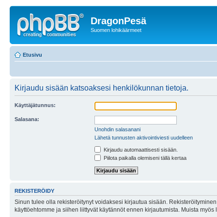
DragonPesä
Suomen lohikäärmeet
Etusivu
Kirjaudu sisään katsoaksesi henkilökunnan tietoja.
Käyttäjätunnus:
Salasana:
Unohdin salasanani
Lähetä tunnusten aktivointiviesti uudelleen
Kirjaudu automaattisesti sisään.
Piilota paikalla olemiseni tällä kertaa
REKISTERÖIDY
Sinun tulee olla rekisteröitynyt voidaksesi kirjautua sisään. Rekisteröityminen 
käyttöehtomme ja siihen liittyvät käytännöt ennen kirjautumista. Muista myös