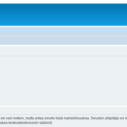
vie vain hetken, mutta antaa sinulle lisää mahdollisuuksia. Sivuston ylläpitäjä voi my
 lukea keskustelufoorumin säännöt.