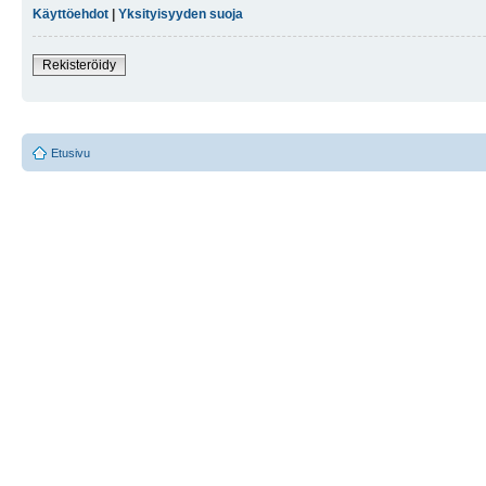
Käyttöehdot
|
Yksityisyyden suoja
Rekisteröidy
Etusivu