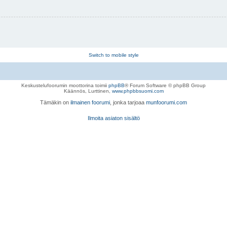
Switch to mobile style
Keskustelufoorumin moottorina toimii
phpBB
® Forum Software © phpBB Group
Käännös, Lurttinen,
www.phpbbsuomi.com
Tämäkin on
ilmainen foorumi
, jonka tarjoaa
munfoorumi.com
Ilmoita asiaton sisältö