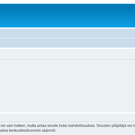
vie vain hetken, mutta antaa sinulle lisää mahdollisuuksia. Sivuston ylläpitäjä voi my
 lukea keskustelufoorumin säännöt.