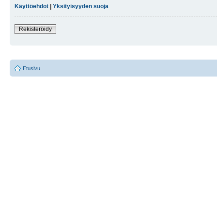
Käyttöehdot
|
Yksityisyyden suoja
Rekisteröidy
Etusivu