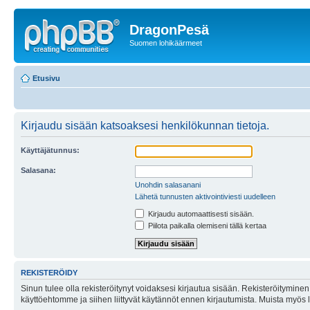
DragonPesä
Suomen lohikäärmeet
Etusivu
Kirjaudu sisään katsoaksesi henkilökunnan tietoja.
Käyttäjätunnus:
Salasana:
Unohdin salasanani
Lähetä tunnusten aktivointiviesti uudelleen
Kirjaudu automaattisesti sisään.
Piilota paikalla olemiseni tällä kertaa
REKISTERÖIDY
Sinun tulee olla rekisteröitynyt voidaksesi kirjautua sisään. Rekisteröityminen 
käyttöehtomme ja siihen liittyvät käytännöt ennen kirjautumista. Muista myös