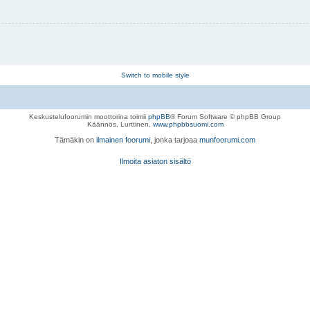
Switch to mobile style
Keskustelufoorumin moottorina toimii
phpBB
® Forum Software © phpBB Group
Käännös, Lurttinen,
www.phpbbsuomi.com
Tämäkin on
ilmainen foorumi
, jonka tarjoaa
munfoorumi.com
Ilmoita asiaton sisältö