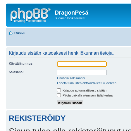
DragonPesä
Suomen lohikäärmeet
Etusivu
Kirjaudu sisään katsoaksesi henkilökunnan tietoja.
Käyttäjätunnus:
Salasana:
Unohdin salasanani
Lähetä tunnusten aktivointiviesti uudelleen
Kirjaudu automaattisesti sisään.
Piilota paikalla olemiseni tällä kertaa
REKISTERÖIDY