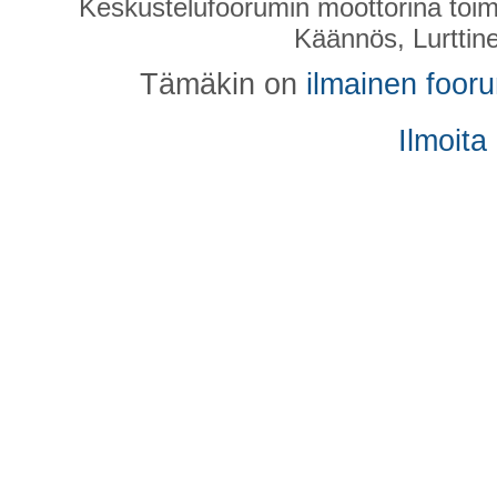
Keskustelufoorumin moottorina toim
Käännös, Lurttin
Tämäkin on
ilmainen foor
Ilmoita