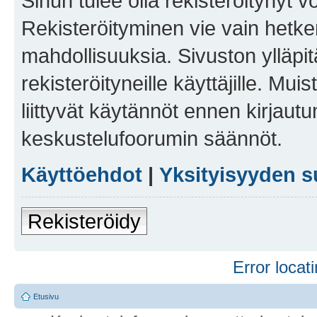
Sinun tulee olla rekisteröitynyt v
Rekisteröityminen vie vain hetken
mahdollisuuksia. Sivuston ylläpit
rekisteröityneille käyttäjille. Mu
liittyvät käytännöt ennen kirjau
keskustelufoorumin säännöt.
Käyttöehdot
|
Yksityisyyden s
Rekisteröidy
Error locati
Etusivu