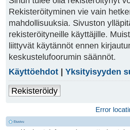
Sinun tulee olla rekisteröitynyt v
Rekisteröityminen vie vain hetken
mahdollisuuksia. Sivuston ylläpit
rekisteröityneille käyttäjille. Mu
liittyvät käytännöt ennen kirjau
keskustelufoorumin säännöt.
Käyttöehdot
|
Yksityisyyden s
Rekisteröidy
Error locati
Etusivu