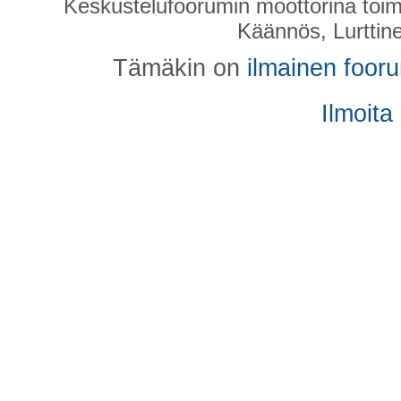
Keskustelufoorumin moottorina toim
Käännös, Lurttin
Tämäkin on
ilmainen foor
Ilmoita