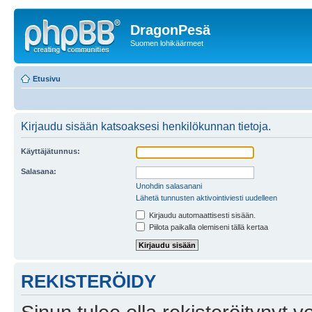
DragonPesä
Suomen lohikäärmeet
Etusivu
Kirjaudu sisään katsoaksesi henkilökunnan tietoja.
Käyttäjätunnus:
Salasana:
Unohdin salasanani
Lähetä tunnusten aktivointiviesti uudelleen
Kirjaudu automaattisesti sisään.
Piilota paikalla olemiseni tällä kertaa
REKISTERÖIDY