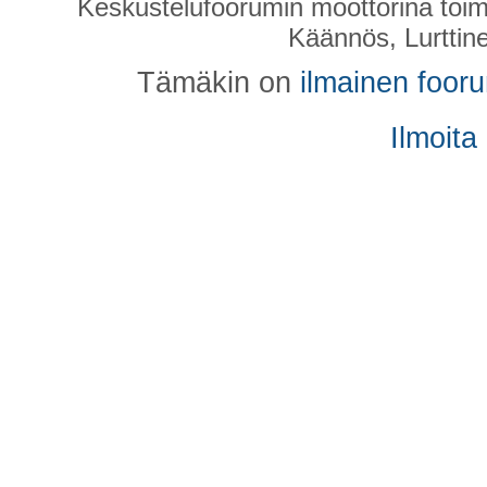
Keskustelufoorumin moottorina toim
Käännös, Lurttin
Tämäkin on
ilmainen foor
Ilmoita