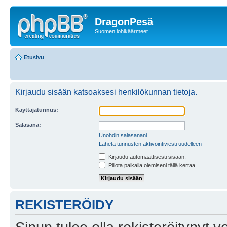
DragonPesä
Suomen lohikäärmeet
Etusivu
Kirjaudu sisään katsoaksesi henkilökunnan tietoja.
Käyttäjätunnus:
Salasana:
Unohdin salasanani
Lähetä tunnusten aktivointiviesti uudelleen
Kirjaudu automaattisesti sisään.
Piilota paikalla olemiseni tällä kertaa
REKISTERÖIDY