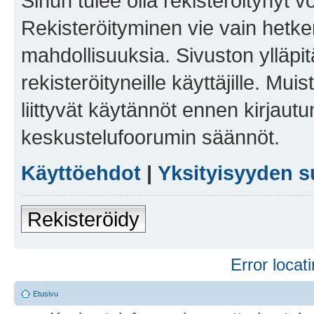
Sinun tulee olla rekisteröitynyt v
Rekisteröityminen vie vain hetken
mahdollisuuksia. Sivuston ylläpit
rekisteröityneille käyttäjille. Mu
liittyvät käytännöt ennen kirjau
keskustelufoorumin säännöt.
Käyttöehdot
|
Yksityisyyden s
Rekisteröidy
Error locati
Etusivu