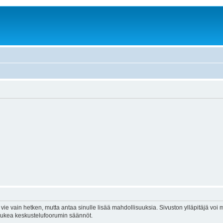
vie vain hetken, mutta antaa sinulle lisää mahdollisuuksia. Sivuston ylläpitäjä voi my
 lukea keskustelufoorumin säännöt.