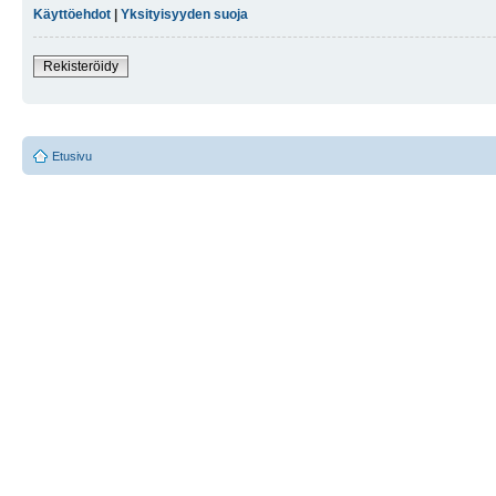
Käyttöehdot
|
Yksityisyyden suoja
Rekisteröidy
Etusivu