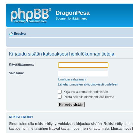
DragonPesä
Suomen lohikäärmeet
Etusivu
Kirjaudu sisään katsoaksesi henkilökunnan tietoja.
Käyttäjätunnus:
Salasana:
Unohdin salasanani
Lähetä tunnusten aktivointiviesti uudelleen
Kirjaudu automaattisesti sisään.
Piilota paikalla olemiseni tällä kertaa
REKISTERÖIDY
Sinun tulee olla rekisteröitynyt voidaksesi kirjautua sisään. Rekisteröityminen 
käyttöehtomme ja siihen liittyvät käytännöt ennen kirjautumista. Muista myös