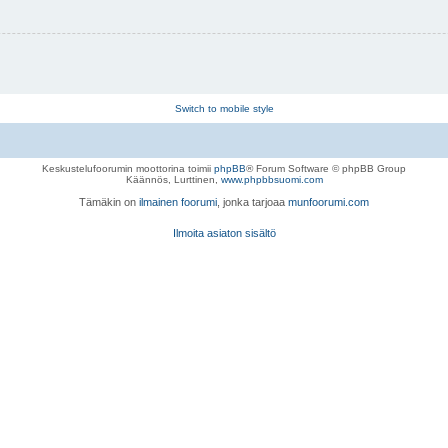
Switch to mobile style
Keskustelufoorumin moottorina toimii
phpBB
® Forum Software © phpBB Group
Käännös, Lurttinen,
www.phpbbsuomi.com
Tämäkin on
ilmainen foorumi
, jonka tarjoaa
munfoorumi.com
Ilmoita asiaton sisältö