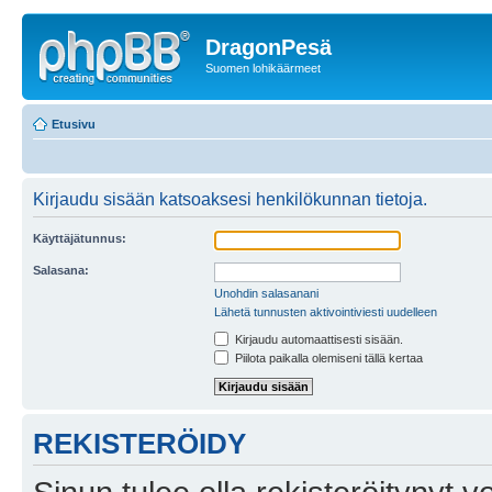
DragonPesä
Suomen lohikäärmeet
Etusivu
Kirjaudu sisään katsoaksesi henkilökunnan tietoja.
Käyttäjätunnus:
Salasana:
Unohdin salasanani
Lähetä tunnusten aktivointiviesti uudelleen
Kirjaudu automaattisesti sisään.
Piilota paikalla olemiseni tällä kertaa
REKISTERÖIDY