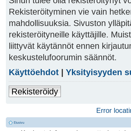
Sinun tulee olla rekisteröitynyt v
Rekisteröityminen vie vain hetken
mahdollisuuksia. Sivuston ylläpit
rekisteröityneille käyttäjille. Mu
liittyvät käytännöt ennen kirjau
keskustelufoorumin säännöt.
Käyttöehdot
|
Yksityisyyden s
Rekisteröidy
Error locati
Etusivu