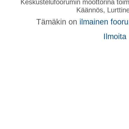
Keskustelufoorumin moottorina toim
Käännös, Lurttin
Tämäkin on
ilmainen foor
Ilmoita