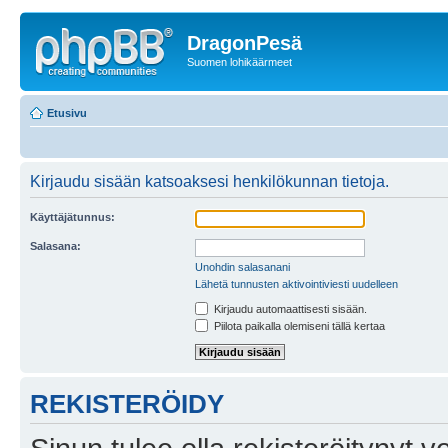
DragonPesä
Suomen lohikäärmeet
Etusivu
Kirjaudu sisään katsoaksesi henkilökunnan tietoja.
Käyttäjätunnus:
Salasana:
Unohdin salasanani
Lähetä tunnusten aktivointiviesti uudelleen
Kirjaudu automaattisesti sisään.
Piilota paikalla olemiseni tällä kertaa
REKISTERÖIDY