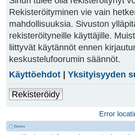
Sinun tulee olla rekisteröitynyt v
Rekisteröityminen vie vain hetken
mahdollisuuksia. Sivuston ylläpit
rekisteröityneille käyttäjille. Mu
liittyvät käytännöt ennen kirjau
keskustelufoorumin säännöt.
Käyttöehdot
|
Yksityisyyden s
Rekisteröidy
Error locati
Etusivu