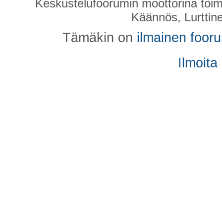
Keskustelufoorumin moottorina toim
Käännös, Lurttin
Tämäkin on
ilmainen foor
Ilmoita