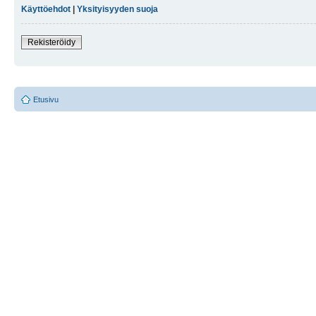
Käyttöehdot
|
Yksityisyyden suoja
Rekisteröidy
Etusivu