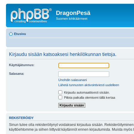
DragonPesä
Suomen lohikäärmeet
Etusivu
Kirjaudu sisään katsoaksesi henkilökunnan tietoja.
Käyttäjätunnus:
Salasana:
Unohdin salasanani
Lähetä tunnusten aktivointiviesti uudelleen
Kirjaudu automaattisesti sisään.
Piilota paikalla olemiseni tällä kertaa
REKISTERÖIDY
Sinun tulee olla rekisteröitynyt voidaksesi kirjautua sisään. Rekisteröityminen 
käyttöehtomme ja siihen liittyvät käytännöt ennen kirjautumista. Muista myös