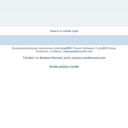
Switch to mobile style
Keskustelufoorumin moottorina toimii
phpBB
® Forum Software © phpBB Group
Käännös, Lurttinen,
www.phpbbsuomi.com
Tämäkin on
ilmainen foorumi
, jonka tarjoaa
munfoorumi.com
Ilmoita asiaton sisältö