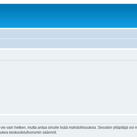
vie vain hetken, mutta antaa sinulle lisää mahdollisuuksia. Sivuston ylläpitäjä voi my
 lukea keskustelufoorumin säännöt.