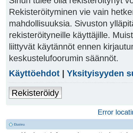
Sinun tulee olla rekisteröitynyt v
Rekisteröityminen vie vain hetken
mahdollisuuksia. Sivuston ylläpit
rekisteröityneille käyttäjille. Mu
liittyvät käytännöt ennen kirjau
keskustelufoorumin säännöt.
Käyttöehdot
|
Yksityisyyden s
Rekisteröidy
Error locati
Etusivu