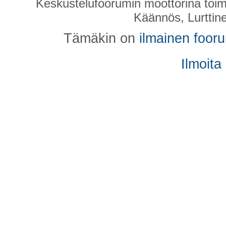
Keskustelufoorumin moottorina toim
Käännös, Lurttin
Tämäkin on
ilmainen foor
Ilmoita