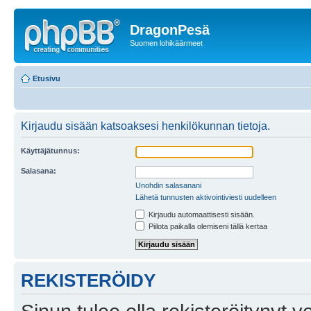
DragonPesä
Suomen lohikäärmeet
Etusivu
Kirjaudu sisään katsoaksesi henkilökunnan tietoja.
Käyttäjätunnus:
Salasana:
Unohdin salasanani
Lähetä tunnusten aktivointiviesti uudelleen
Kirjaudu automaattisesti sisään.
Piilota paikalla olemiseni tällä kertaa
REKISTERÖIDY