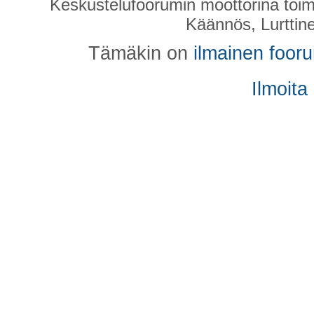
Keskustelufoorumin moottorina toim
Käännös, Lurttin
Tämäkin on
ilmainen foor
Ilmoita