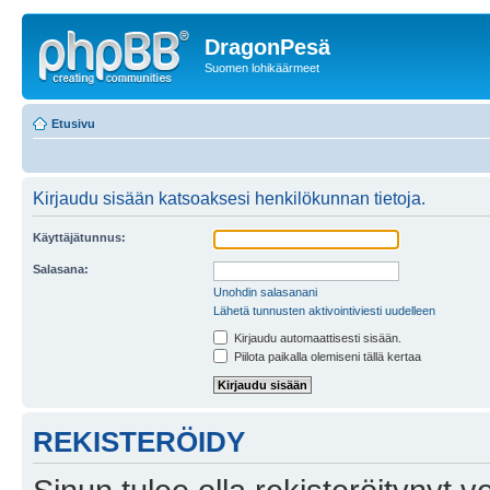
DragonPesä
Suomen lohikäärmeet
Etusivu
Kirjaudu sisään katsoaksesi henkilökunnan tietoja.
Käyttäjätunnus:
Salasana:
Unohdin salasanani
Lähetä tunnusten aktivointiviesti uudelleen
Kirjaudu automaattisesti sisään.
Piilota paikalla olemiseni tällä kertaa
REKISTERÖIDY