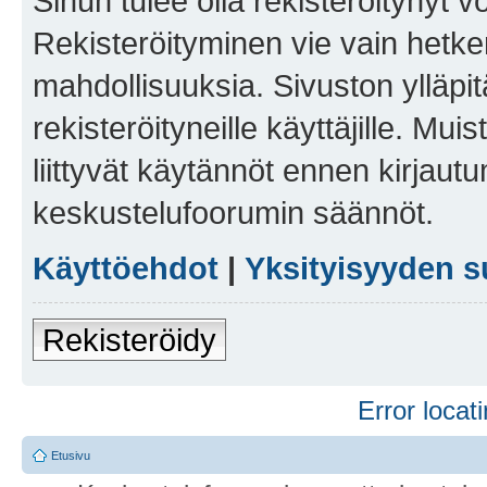
Sinun tulee olla rekisteröitynyt v
Rekisteröityminen vie vain hetken
mahdollisuuksia. Sivuston ylläpit
rekisteröityneille käyttäjille. Mu
liittyvät käytännöt ennen kirjau
keskustelufoorumin säännöt.
Käyttöehdot
|
Yksityisyyden s
Rekisteröidy
Error locati
Etusivu