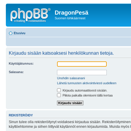
DragonPesä
Suomen lohikäärmeet
Etusivu
Kirjaudu sisään katsoaksesi henkilökunnan tietoja.
Käyttäjätunnus:
Salasana:
Unohdin salasanani
Lähetä tunnusten aktivointiviesti uudelleen
Kirjaudu automaattisesti sisään.
Piilota paikalla olemiseni tällä kertaa
REKISTERÖIDY
Sinun tulee olla rekisteröitynyt voidaksesi kirjautua sisään. Rekisteröityminen 
käyttöehtomme ja siihen liittyvät käytännöt ennen kirjautumista. Muista myös