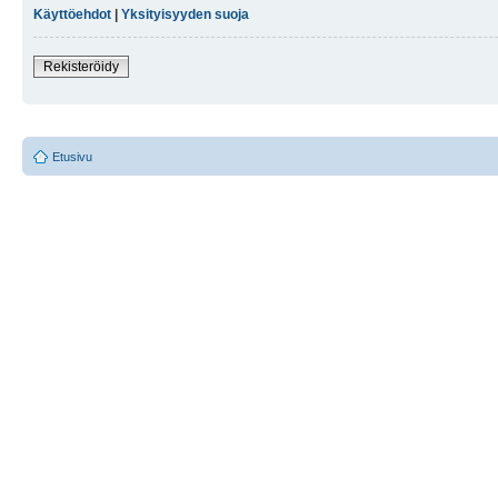
Käyttöehdot
|
Yksityisyyden suoja
Rekisteröidy
Etusivu