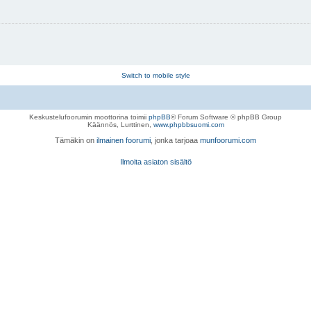
Switch to mobile style
Keskustelufoorumin moottorina toimii
phpBB
® Forum Software © phpBB Group
Käännös, Lurttinen,
www.phpbbsuomi.com
Tämäkin on
ilmainen foorumi
, jonka tarjoaa
munfoorumi.com
Ilmoita asiaton sisältö