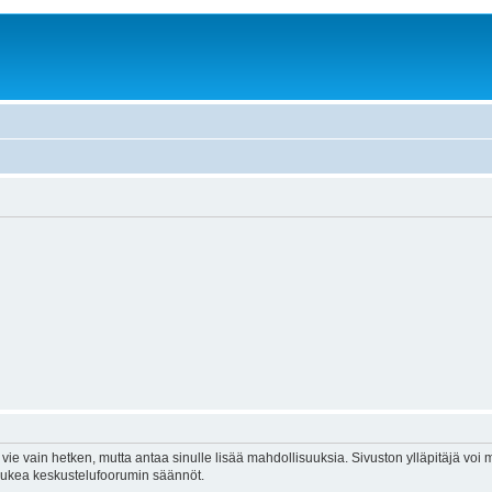
vie vain hetken, mutta antaa sinulle lisää mahdollisuuksia. Sivuston ylläpitäjä voi my
 lukea keskustelufoorumin säännöt.