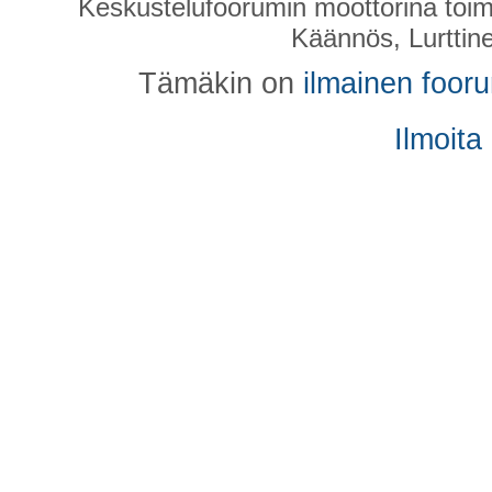
Keskustelufoorumin moottorina toim
Käännös, Lurttin
Tämäkin on
ilmainen foor
Ilmoita