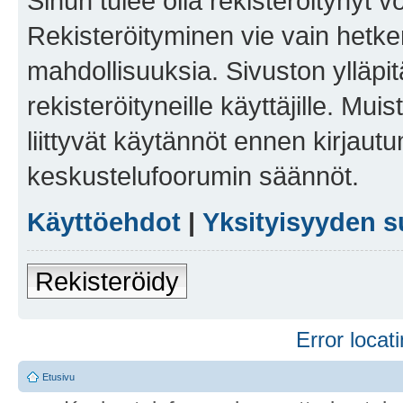
Sinun tulee olla rekisteröitynyt v
Rekisteröityminen vie vain hetken
mahdollisuuksia. Sivuston ylläpit
rekisteröityneille käyttäjille. Mu
liittyvät käytännöt ennen kirjau
keskustelufoorumin säännöt.
Käyttöehdot
|
Yksityisyyden s
Rekisteröidy
Error locati
Etusivu