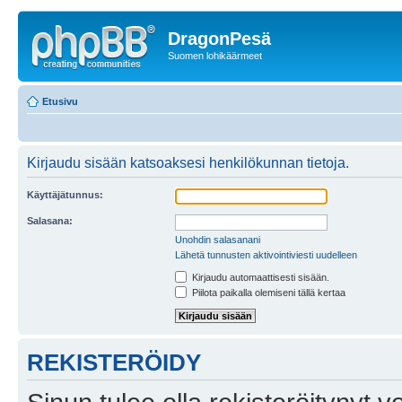
DragonPesä
Suomen lohikäärmeet
Etusivu
Kirjaudu sisään katsoaksesi henkilökunnan tietoja.
Käyttäjätunnus:
Salasana:
Unohdin salasanani
Lähetä tunnusten aktivointiviesti uudelleen
Kirjaudu automaattisesti sisään.
Piilota paikalla olemiseni tällä kertaa
REKISTERÖIDY