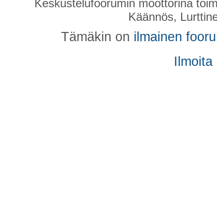
Keskustelufoorumin moottorina toim
Käännös, Lurttin
Tämäkin on
ilmainen foor
Ilmoita