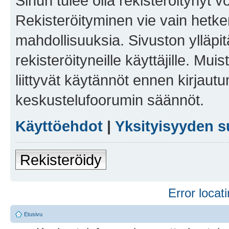
Sinun tulee olla rekisteröitynyt v
Rekisteröityminen vie vain hetken
mahdollisuuksia. Sivuston ylläpit
rekisteröityneille käyttäjille. Mu
liittyvät käytännöt ennen kirjau
keskustelufoorumin säännöt.
Käyttöehdot
|
Yksityisyyden s
Rekisteröidy
Error locati
Etusivu