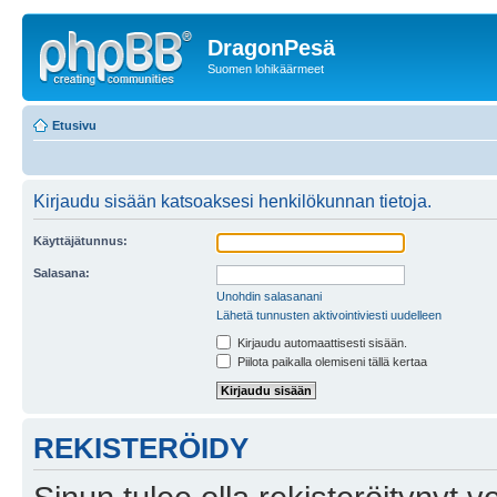
DragonPesä
Suomen lohikäärmeet
Etusivu
Kirjaudu sisään katsoaksesi henkilökunnan tietoja.
Käyttäjätunnus:
Salasana:
Unohdin salasanani
Lähetä tunnusten aktivointiviesti uudelleen
Kirjaudu automaattisesti sisään.
Piilota paikalla olemiseni tällä kertaa
REKISTERÖIDY