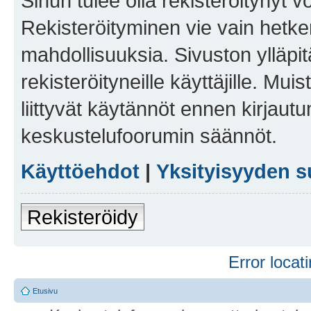
Sinun tulee olla rekisteröitynyt v
Rekisteröityminen vie vain hetken
mahdollisuuksia. Sivuston ylläpit
rekisteröityneille käyttäjille. Mu
liittyvät käytännöt ennen kirjau
keskustelufoorumin säännöt.
Käyttöehdot
|
Yksityisyyden s
Rekisteröidy
Error locati
Etusivu