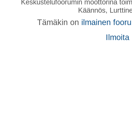
Keskustelufoorumin moottorina toim
Käännös, Lurttin
Tämäkin on
ilmainen foor
Ilmoita