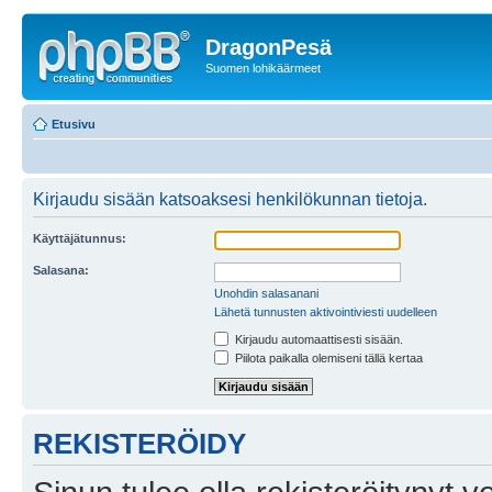
DragonPesä
Suomen lohikäärmeet
Etusivu
Kirjaudu sisään katsoaksesi henkilökunnan tietoja.
Käyttäjätunnus:
Salasana:
Unohdin salasanani
Lähetä tunnusten aktivointiviesti uudelleen
Kirjaudu automaattisesti sisään.
Piilota paikalla olemiseni tällä kertaa
REKISTERÖIDY