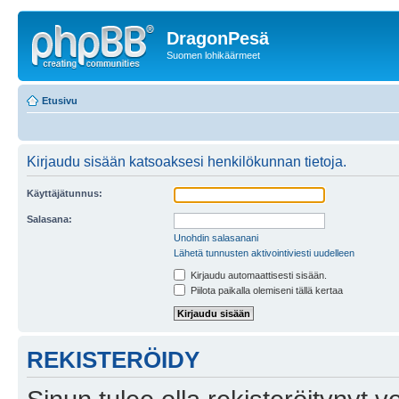
DragonPesä
Suomen lohikäärmeet
Etusivu
Kirjaudu sisään katsoaksesi henkilökunnan tietoja.
Käyttäjätunnus:
Salasana:
Unohdin salasanani
Lähetä tunnusten aktivointiviesti uudelleen
Kirjaudu automaattisesti sisään.
Piilota paikalla olemiseni tällä kertaa
REKISTERÖIDY