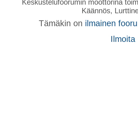
Keskustelufoorumin moottorina toim
Käännös, Lurttin
Tämäkin on
ilmainen foor
Ilmoita