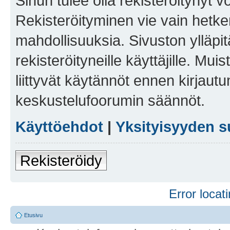
Sinun tulee olla rekisteröitynyt v
Rekisteröityminen vie vain hetken
mahdollisuuksia. Sivuston ylläpit
rekisteröityneille käyttäjille. Mu
liittyvät käytännöt ennen kirjau
keskustelufoorumin säännöt.
Käyttöehdot
|
Yksityisyyden s
Rekisteröidy
Error locati
Etusivu