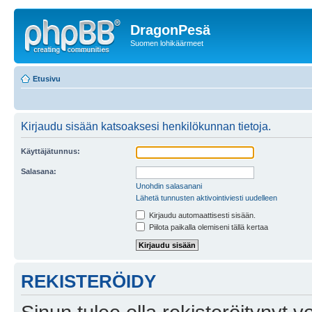
DragonPesä
Suomen lohikäärmeet
Etusivu
Kirjaudu sisään katsoaksesi henkilökunnan tietoja.
Käyttäjätunnus:
Salasana:
Unohdin salasanani
Lähetä tunnusten aktivointiviesti uudelleen
Kirjaudu automaattisesti sisään.
Piilota paikalla olemiseni tällä kertaa
REKISTERÖIDY