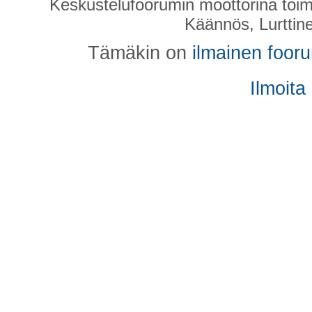
Keskustelufoorumin moottorina toim
Käännös, Lurttin
Tämäkin on
ilmainen foor
Ilmoita