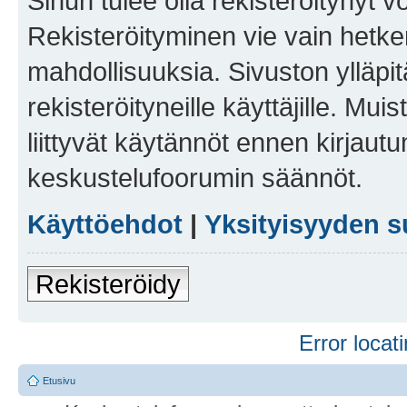
Sinun tulee olla rekisteröitynyt v
Rekisteröityminen vie vain hetken
mahdollisuuksia. Sivuston ylläpit
rekisteröityneille käyttäjille. Mu
liittyvät käytännöt ennen kirjau
keskustelufoorumin säännöt.
Käyttöehdot
|
Yksityisyyden s
Rekisteröidy
Error locati
Etusivu