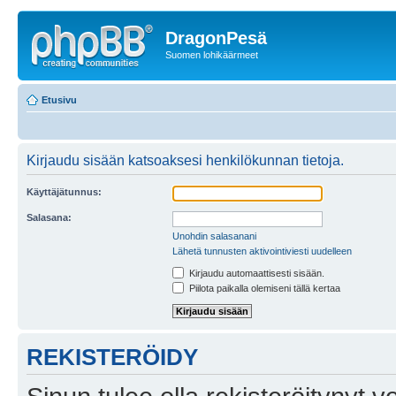
DragonPesä
Suomen lohikäärmeet
Etusivu
Kirjaudu sisään katsoaksesi henkilökunnan tietoja.
Käyttäjätunnus:
Salasana:
Unohdin salasanani
Lähetä tunnusten aktivointiviesti uudelleen
Kirjaudu automaattisesti sisään.
Piilota paikalla olemiseni tällä kertaa
REKISTERÖIDY