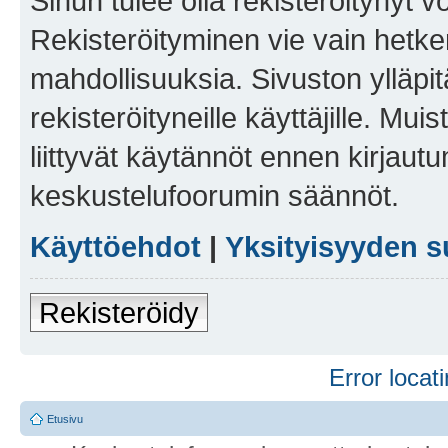
Sinun tulee olla rekisteröitynyt v
Rekisteröityminen vie vain hetken
mahdollisuuksia. Sivuston ylläpit
rekisteröityneille käyttäjille. Mu
liittyvät käytännöt ennen kirjau
keskustelufoorumin säännöt.
Käyttöehdot
|
Yksityisyyden s
Rekisteröidy
Error locati
Etusivu