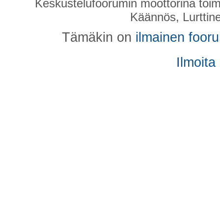
Keskustelufoorumin moottorina toim
Käännös, Lurttin
Tämäkin on
ilmainen foor
Ilmoita