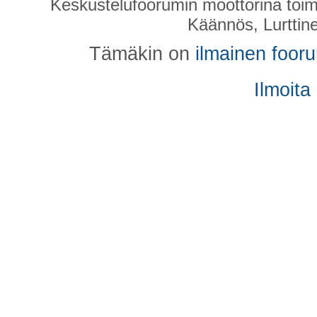
Keskustelufoorumin moottorina toim
Käännös, Lurttin
Tämäkin on
ilmainen foor
Ilmoita