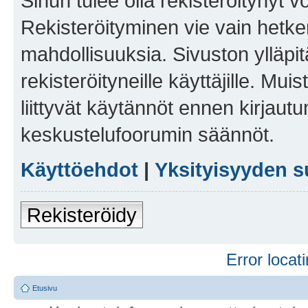
Sinun tulee olla rekisteröitynyt v
Rekisteröityminen vie vain hetken
mahdollisuuksia. Sivuston ylläpit
rekisteröityneille käyttäjille. Mu
liittyvät käytännöt ennen kirjau
keskustelufoorumin säännöt.
Käyttöehdot
|
Yksityisyyden s
Rekisteröidy
Error locati
Etusivu