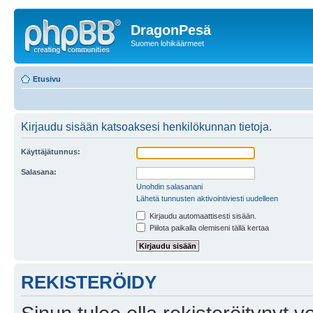
DragonPesä
Suomen lohikäärmeet
Etusivu
Kirjaudu sisään katsoaksesi henkilökunnan tietoja.
Käyttäjätunnus:
Salasana:
Unohdin salasanani
Lähetä tunnusten aktivointiviesti uudelleen
Kirjaudu automaattisesti sisään.
Piilota paikalla olemiseni tällä kertaa
REKISTERÖIDY