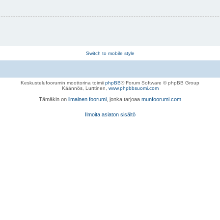
Switch to mobile style
Keskustelufoorumin moottorina toimii
phpBB
® Forum Software © phpBB Group
Käännös, Lurttinen,
www.phpbbsuomi.com
Tämäkin on
ilmainen foorumi
, jonka tarjoaa
munfoorumi.com
Ilmoita asiaton sisältö