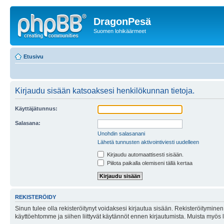
DragonPesä
Suomen lohikäärmeet
Etusivu
Kirjaudu sisään katsoaksesi henkilökunnan tietoja.
Käyttäjätunnus:
Salasana:
Unohdin salasanani
Lähetä tunnusten aktivointiviesti uudelleen
Kirjaudu automaattisesti sisään.
Piilota paikalla olemiseni tällä kertaa
REKISTERÖIDY
Sinun tulee olla rekisteröitynyt voidaksesi kirjautua sisään. Rekisteröityminen 
käyttöehtomme ja siihen liittyvät käytännöt ennen kirjautumista. Muista myös