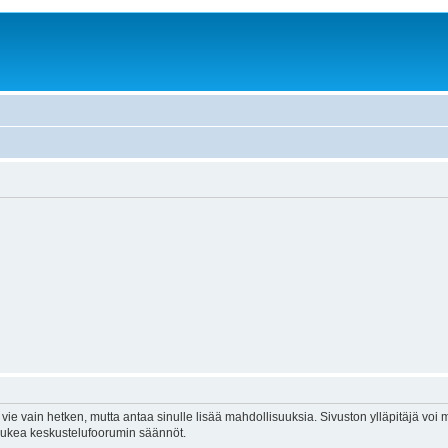
vie vain hetken, mutta antaa sinulle lisää mahdollisuuksia. Sivuston ylläpitäjä voi my
 lukea keskustelufoorumin säännöt.