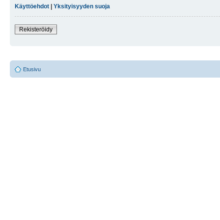
Käyttöehdot
|
Yksityisyyden suoja
Rekisteröidy
Etusivu