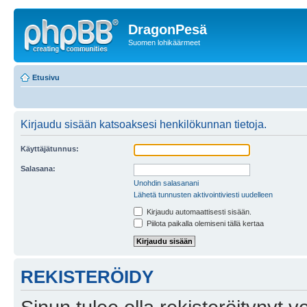
DragonPesä
Suomen lohikäärmeet
Etusivu
Kirjaudu sisään katsoaksesi henkilökunnan tietoja.
Käyttäjätunnus:
Salasana:
Unohdin salasanani
Lähetä tunnusten aktivointiviesti uudelleen
Kirjaudu automaattisesti sisään.
Piilota paikalla olemiseni tällä kertaa
REKISTERÖIDY