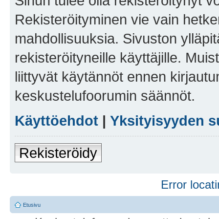
Sinun tulee olla rekisteröitynyt v
Rekisteröityminen vie vain hetken
mahdollisuuksia. Sivuston ylläpit
rekisteröityneille käyttäjille. Mu
liittyvät käytännöt ennen kirjau
keskustelufoorumin säännöt.
Käyttöehdot
|
Yksityisyyden s
Rekisteröidy
Error locati
Etusivu