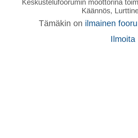
Keskustelufoorumin moottorina toim
Käännös, Lurttin
Tämäkin on
ilmainen foor
Ilmoita