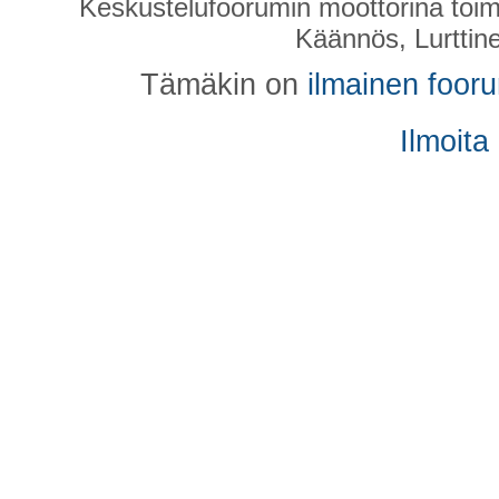
Keskustelufoorumin moottorina toim
Käännös, Lurttin
Tämäkin on
ilmainen foor
Ilmoita