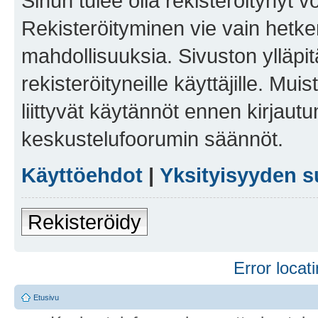
Sinun tulee olla rekisteröitynyt v
Rekisteröityminen vie vain hetken
mahdollisuuksia. Sivuston ylläpit
rekisteröityneille käyttäjille. Mu
liittyvät käytännöt ennen kirjau
keskustelufoorumin säännöt.
Käyttöehdot
|
Yksityisyyden s
Rekisteröidy
Error locati
Etusivu