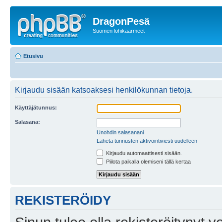
DragonPesä
Suomen lohikäärmeet
Etusivu
Kirjaudu sisään katsoaksesi henkilökunnan tietoja.
Käyttäjätunnus:
Salasana:
Unohdin salasanani
Lähetä tunnusten aktivointiviesti uudelleen
Kirjaudu automaattisesti sisään.
Piilota paikalla olemiseni tällä kertaa
REKISTERÖIDY