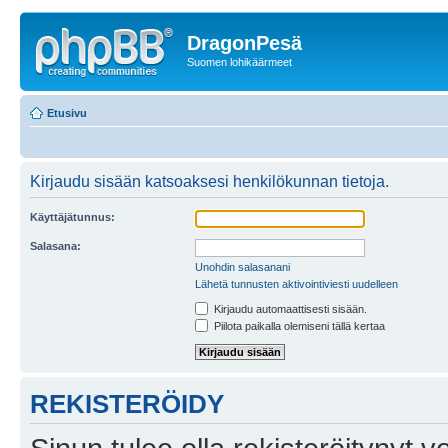
DragonPesä
Suomen lohikäärmeet
Etusivu
Kirjaudu sisään katsoaksesi henkilökunnan tietoja.
Käyttäjätunnus:
Salasana:
Unohdin salasanani
Lähetä tunnusten aktivointiviesti uudelleen
Kirjaudu automaattisesti sisään.
Piilota paikalla olemiseni tällä kertaa
REKISTERÖIDY