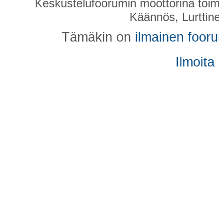
Keskustelufoorumin moottorina toim
Käännös, Lurttin
Tämäkin on
ilmainen foor
Ilmoita