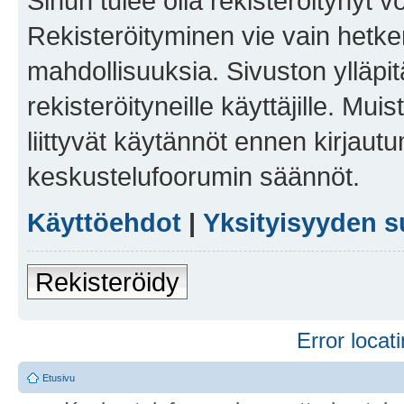
Sinun tulee olla rekisteröitynyt v
Rekisteröityminen vie vain hetken
mahdollisuuksia. Sivuston ylläpit
rekisteröityneille käyttäjille. Mu
liittyvät käytännöt ennen kirjau
keskustelufoorumin säännöt.
Käyttöehdot
|
Yksityisyyden s
Rekisteröidy
Error locati
Etusivu