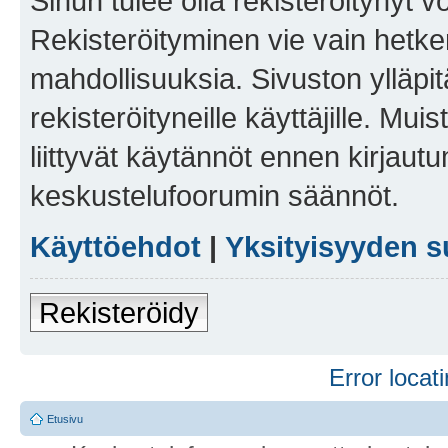
Sinun tulee olla rekisteröitynyt v
Rekisteröityminen vie vain hetken
mahdollisuuksia. Sivuston ylläpit
rekisteröityneille käyttäjille. Mu
liittyvät käytännöt ennen kirjau
keskustelufoorumin säännöt.
Käyttöehdot
|
Yksityisyyden s
Rekisteröidy
Error locati
Etusivu