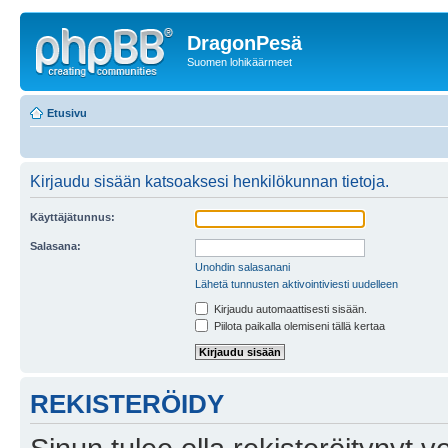
DragonPesä
Suomen lohikäärmeet
Etusivu
Kirjaudu sisään katsoaksesi henkilökunnan tietoja.
Käyttäjätunnus:
Salasana:
Unohdin salasanani
Lähetä tunnusten aktivointiviesti uudelleen
Kirjaudu automaattisesti sisään.
Piilota paikalla olemiseni tällä kertaa
REKISTERÖIDY