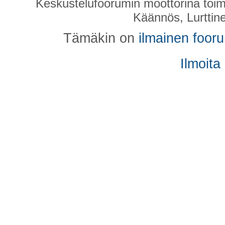
Keskustelufoorumin moottorina toim
Käännös, Lurttin
Tämäkin on
ilmainen foor
Ilmoita