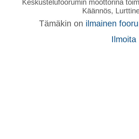
Keskustelufoorumin moottorina toim
Käännös, Lurttin
Tämäkin on
ilmainen foor
Ilmoita