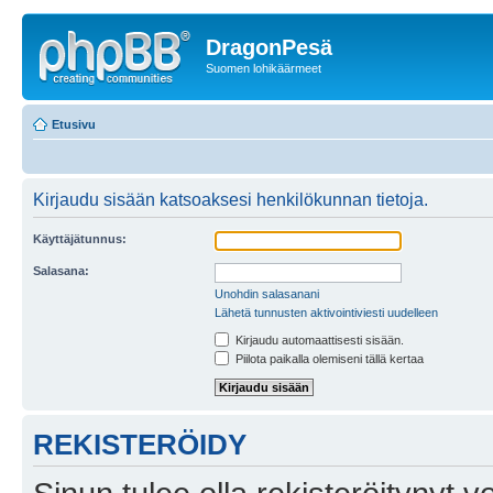
DragonPesä
Suomen lohikäärmeet
Etusivu
Kirjaudu sisään katsoaksesi henkilökunnan tietoja.
Käyttäjätunnus:
Salasana:
Unohdin salasanani
Lähetä tunnusten aktivointiviesti uudelleen
Kirjaudu automaattisesti sisään.
Piilota paikalla olemiseni tällä kertaa
REKISTERÖIDY