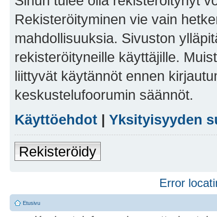
Sinun tulee olla rekisteröitynyt v
Rekisteröityminen vie vain hetken
mahdollisuuksia. Sivuston ylläpit
rekisteröityneille käyttäjille. Mu
liittyvät käytännöt ennen kirjau
keskustelufoorumin säännöt.
Käyttöehdot
|
Yksityisyyden s
Rekisteröidy
Error locati
Etusivu