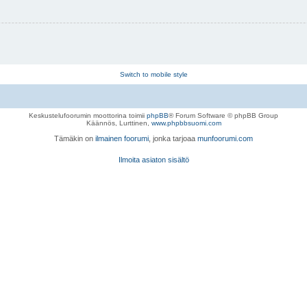
Switch to mobile style
Keskustelufoorumin moottorina toimii
phpBB
® Forum Software © phpBB Group
Käännös, Lurttinen,
www.phpbbsuomi.com
Tämäkin on
ilmainen foorumi
, jonka tarjoaa
munfoorumi.com
Ilmoita asiaton sisältö