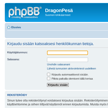
DragonPesä
Suomen lohikäärmeet
Etusivu
Kirjaudu sisään katsoaksesi henkilökunnan tietoja.
Käyttäjätunnus:
Salasana:
Unohdin salasanani
Lähetä tunnusten aktivointiviesti uudelleen
Kirjaudu automaattisesti sisään.
Piilota paikalla olemiseni tällä kertaa
REKISTERÖIDY
Sinun tulee olla rekisteröitynyt voidaksesi kirjautua sisään. Rekisteröityminen 
käyttöehtomme ja siihen liittyvät käytännöt ennen kirjautumista. Muista myös