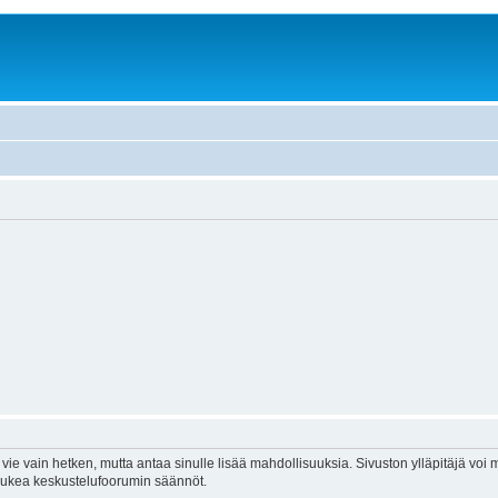
vie vain hetken, mutta antaa sinulle lisää mahdollisuuksia. Sivuston ylläpitäjä voi my
 lukea keskustelufoorumin säännöt.