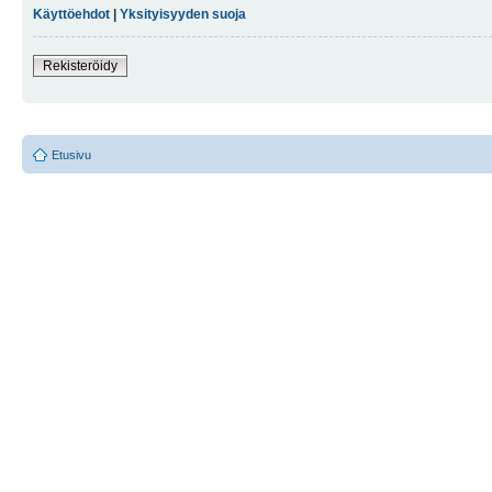
Käyttöehdot
|
Yksityisyyden suoja
Rekisteröidy
Etusivu