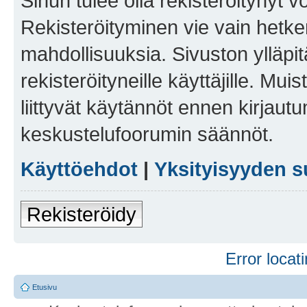
Sinun tulee olla rekisteröitynyt v
Rekisteröityminen vie vain hetken
mahdollisuuksia. Sivuston ylläpit
rekisteröityneille käyttäjille. Mu
liittyvät käytännöt ennen kirjau
keskustelufoorumin säännöt.
Käyttöehdot
|
Yksityisyyden s
Rekisteröidy
Error locati
Etusivu