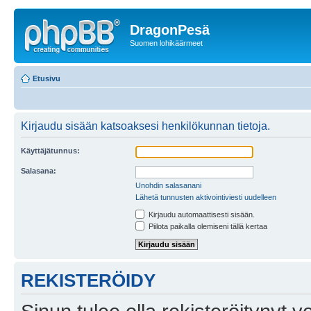
DragonPesä
Suomen lohikäärmeet
Etusivu
Kirjaudu sisään katsoaksesi henkilökunnan tietoja.
Käyttäjätunnus:
Salasana:
Unohdin salasanani
Lähetä tunnusten aktivointiviesti uudelleen
Kirjaudu automaattisesti sisään.
Piilota paikalla olemiseni tällä kertaa
REKISTERÖIDY