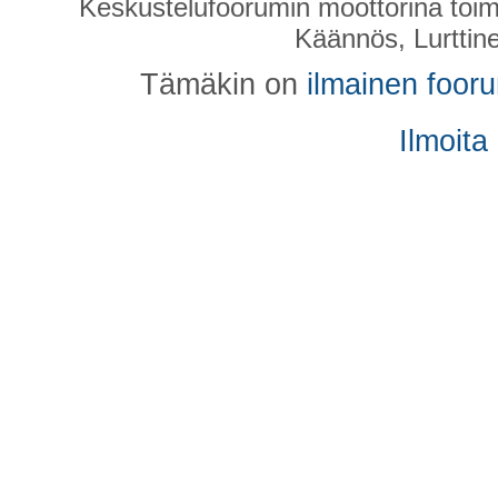
Keskustelufoorumin moottorina toim
Käännös, Lurttin
Tämäkin on
ilmainen foor
Ilmoita